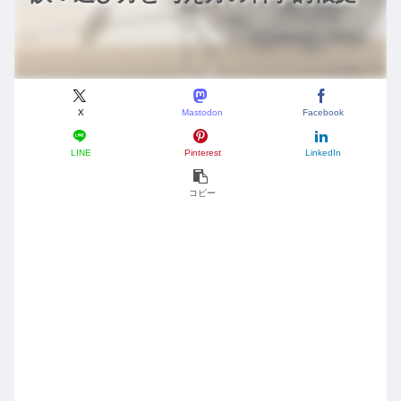
X
Mastodon
Facebook
LINE
Pinterest
LinkedIn
コピー