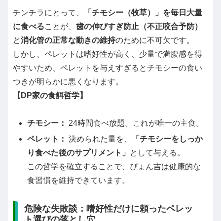
チンチラにとって、
「チモシー（牧草）」を毎日大量
に食べる
ことが、
歯の伸びすぎ防止（不正咬合予防）
と
消化管の正常な動きの維持
のために不可欠です。
しかし、ペレットは嗜好性が高く、少量で満腹感を得
やすいため、ペレットを与えすぎるとチモシーの食い
つきが明らかに悪くなります。
【DP家の食餌哲学】
チモシー：
24時間食べ放題。これが唯一の主食。
ペレット：
決められた量を、
「チモシーをしっか
り食べた後のサプリメント」
として与える。
この哲学を確立することで、ぴょん吉は健康的な
食習慣を維持できています。
危険な失敗談：嗜好性だけに頼ったペレッ
ト選びの落とし穴