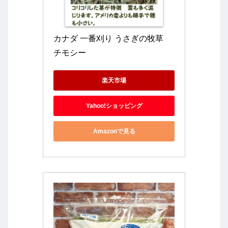
カナダ 一番刈り うさぎの牧草　
チモシー
楽天市場
Yahoo!ショッピング
Amazonで見る