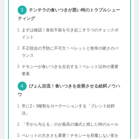
チンチラの食いつきが悪い時のトラブルシュー
ティング
まずは確認！食欲不振を引き起こす５つのチェックポ
イント
不正咬合の予防に不可欠！ペレットと牧草の硬さのバ
ランス
チモシーが食いつきを左右する！ペレット以外の重要
要素
ぴょん吉流！食いつきを改善させる給餌ノウハ
ウ
常に2～3種類をローテーションする「ブレンド給餌
法」
「手から与える」のが最高の儀式と残した時のルール
ペレットの大きさも重要！チモシーを邪魔しない形を