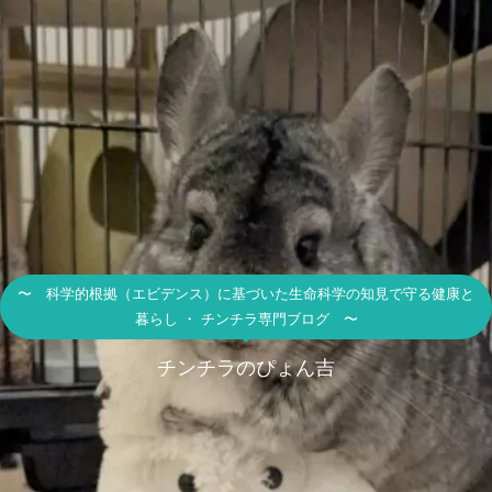
〜 科学的根拠（エビデンス）に基づいた生命科学の知見で守る健康と
暮らし ・ チンチラ専門ブログ 〜
チンチラのぴょん吉