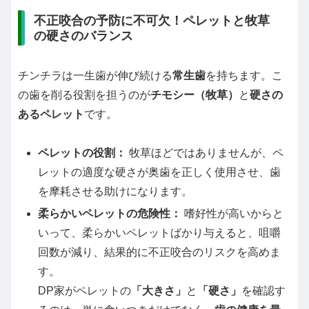
不正咬合の予防に不可欠！ペレットと牧草
の硬さのバランス
チンチラは一生歯が伸び続ける
常生歯
を持ちます。こ
の歯を削る役割を担うのが
チモシー（牧草）
と
硬さの
あるペレット
です。
ペレットの役割：
牧草ほどではありませんが、ペ
レットの適度な硬さが奥歯を正しく使用させ、歯
を摩耗させる助けになります。
柔らかいペレットの危険性：
嗜好性が高いからと
いって、柔らかいペレットばかり与えると、咀嚼
回数が減り、結果的に不正咬合のリスクを高めま
す。
DP家がペレットの
「大きさ」
と
「硬さ」
を確認す