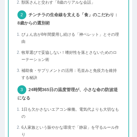
獣医さんと交わす「8歳のリアルな会話」
チンチラの生命線を支える「食」のこだわり：
8歳からの選別術
ぴょん吉が8年間愛用し続ける「神ペレット」とその理
由
牧草選びで妥協しない！嗜好性を落とさないためのロ
ーテーション術
補助食・サプリメントの活用：毛並みと免疫力を維持
する秘訣
24時間365日の温度管理が、小さな命の防波堤
になる
1日も欠かさないエアコン稼働。電気代よりも大切なも
の
6人家族という賑やかな環境で「静寂」を守るルール作
り