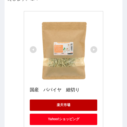
国産　パパイヤ　細切り
楽天市場
Yahoo!ショッピング