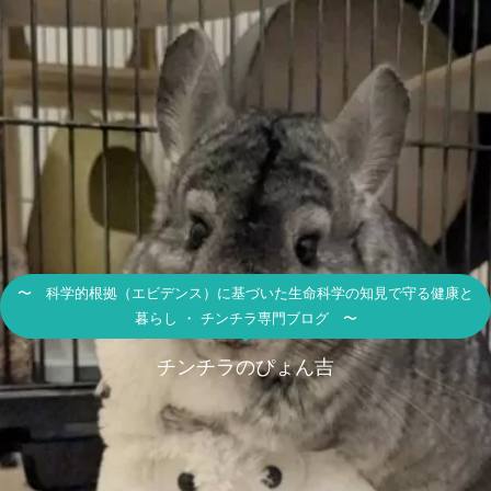
〜 科学的根拠（エビデンス）に基づいた生命科学の知見で守る健康と
暮らし ・ チンチラ専門ブログ 〜
チンチラのぴょん吉