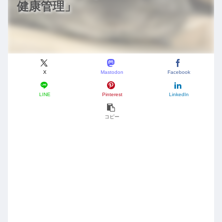
健康管理」
X
Mastodon
Facebook
LINE
Pinterest
LinkedIn
コピー