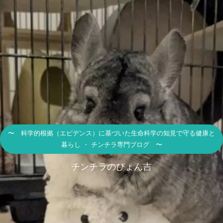
〜 科学的根拠（エビデンス）に基づいた生命科学の知見で守る健康と
暮らし ・ チンチラ専門ブログ 〜
チンチラのぴょん吉