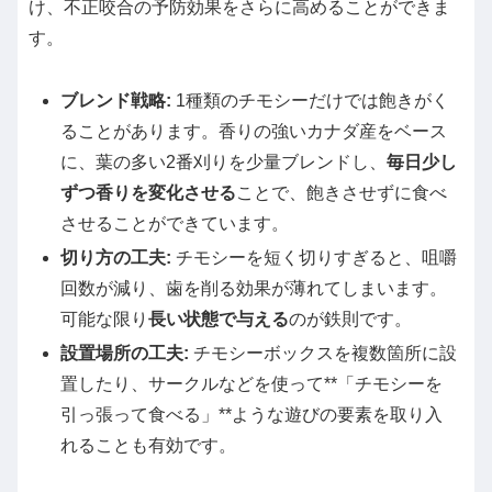
け、不正咬合の予防効果をさらに高めることができま
す。
ブレンド戦略:
1種類のチモシーだけでは飽きがく
ることがあります。香りの強いカナダ産をベース
に、葉の多い2番刈りを少量ブレンドし、
毎日少し
ずつ香りを変化させる
ことで、飽きさせずに食べ
させることができています。
切り方の工夫:
チモシーを短く切りすぎると、咀嚼
回数が減り、歯を削る効果が薄れてしまいます。
可能な限り
長い状態で与える
のが鉄則です。
設置場所の工夫:
チモシーボックスを複数箇所に設
置したり、サークルなどを使って**「チモシーを
引っ張って食べる」**ような遊びの要素を取り入
れることも有効です。