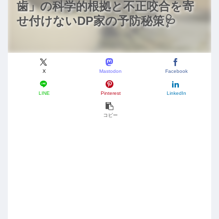
歯」の科学的根拠と不正咬合を寄
せ付けないDP家の予防秘策🩺
X
Mastodon
Facebook
LINE
Pinterest
LinkedIn
コピー