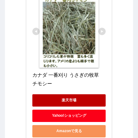
カナダ 一番刈り うさぎの牧草　
チモシー
楽天市場
Yahoo!ショッピング
Amazonで見る