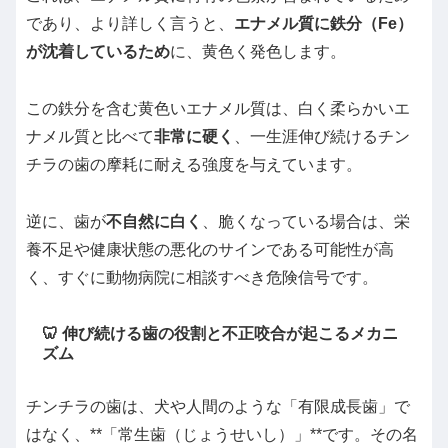
であり、より詳しく言うと、
エナメル質に鉄分（Fe）
が沈着しているため
に、黄色く発色します。
この鉄分を含む黄色いエナメル質は、白く柔らかいエ
ナメル質と比べて
非常に硬く
、一生涯伸び続けるチン
チラの歯の摩耗に耐える強度を与えています。
逆に、歯が
不自然に白く
、脆くなっている場合は、栄
養不足や健康状態の悪化のサインである可能性が高
く、すぐに動物病院に相談すべき危険信号です。
🦷 伸び続ける歯の役割と不正咬合が起こるメカニ
ズム
チンチラの歯は、犬や人間のような「有限成長歯」で
はなく、**「常生歯（じょうせいし）」**です。その名