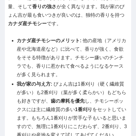
量、そして
香りの強さ
が全く異なります。我が家のぴ
ょん吉が最も食いつきが良いのは、独特の香りを持つ
カナダ産チモシー
です。
カナダ産チモシーのメリット:
他の産地（アメリカ
産や北海道産など）に比べて、香りが強く、食欲
をそそる特徴があります。チモシー嫌いのチンチ
ラでも、香りに惹かれて食べるようになるケース
が多く見られます。
我が家の与え方:
ぴょん吉は1番刈り（硬く繊維質
が多い）も2番刈り（葉が多く柔らかい）もどちら
も好きですが、
歯の摩耗を優先
し、チモシーボッ
クスには主に繊維質の多い
1番刈り
をセットしてい
ます。もちろん1番刈りが苦手な子もいると思いま
すので、無理に1番刈りにこだわらず、2番刈り、3
番刈りや産地を変えて試してあげてください。