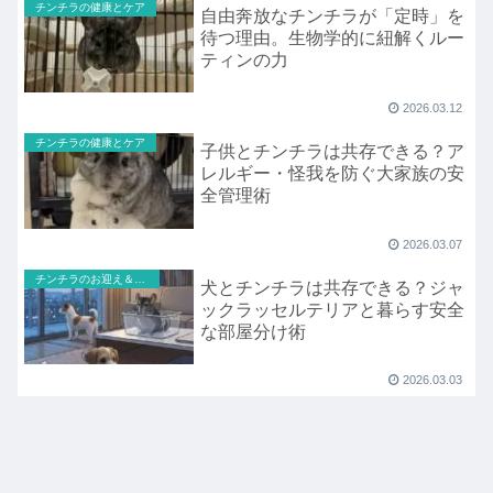
チンチラの健康とケア
自由奔放なチンチラが「定時」を
待つ理由。生物学的に紐解くルー
ティンの力
2026.03.12
チンチラの健康とケア
子供とチンチラは共存できる？ア
レルギー・怪我を防ぐ大家族の安
全管理術
2026.03.07
チンチラのお迎え＆準備
犬とチンチラは共存できる？ジャ
ックラッセルテリアと暮らす安全
な部屋分け術
2026.03.03