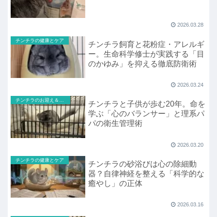
2026.03.28
チンチラの健康とケア
チンチラ飼育と花粉症・アレルギ
ー。生命科学修士が実践する「目
のかゆみ」を抑える徹底防衛術
2026.03.24
チンチラのお迎え＆準備
チンチラと子供が歩む20年。命を
学ぶ「心のバランサー」と理系パ
パの衛生管理術
2026.03.20
チンチラの健康とケア
チンチラの砂浴びは心の除細動
器？自律神経を整える「科学的な
癒やし」の正体
2026.03.16