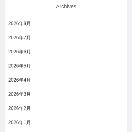
Archives
2026年8月
2026年7月
2026年6月
2026年5月
2026年4月
2026年3月
2026年2月
2026年1月