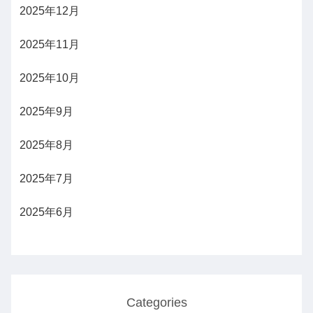
2025年12月
2025年11月
2025年10月
2025年9月
2025年8月
2025年7月
2025年6月
Categories