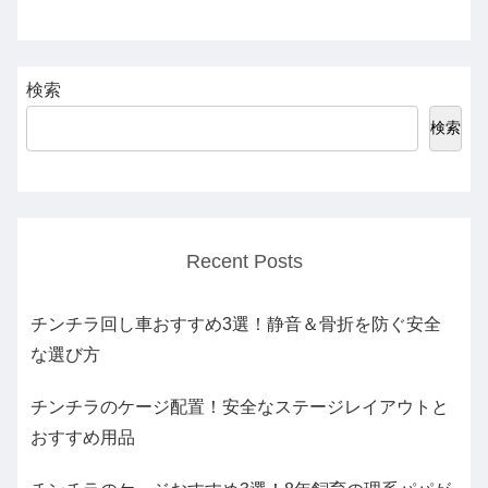
検索
検索
Recent Posts
チンチラ回し車おすすめ3選！静音＆骨折を防ぐ安全
な選び方
チンチラのケージ配置！安全なステージレイアウトと
おすすめ用品