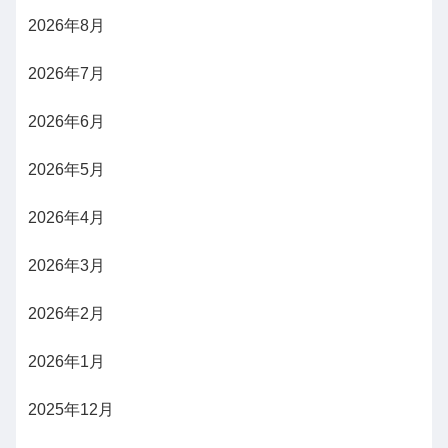
2026年8月
2026年7月
2026年6月
2026年5月
2026年4月
2026年3月
2026年2月
2026年1月
2025年12月