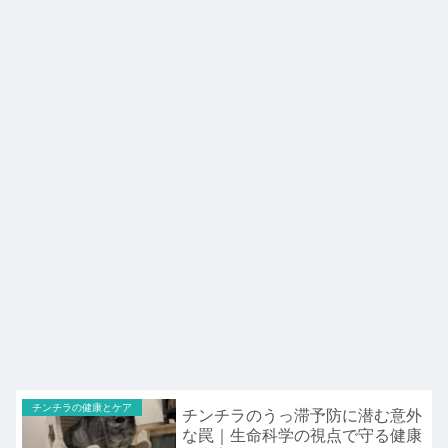
チンチラの健康とケア
チンチラのうっ滞予防に潜む意外
な罠｜生命科学の視点で守る健康