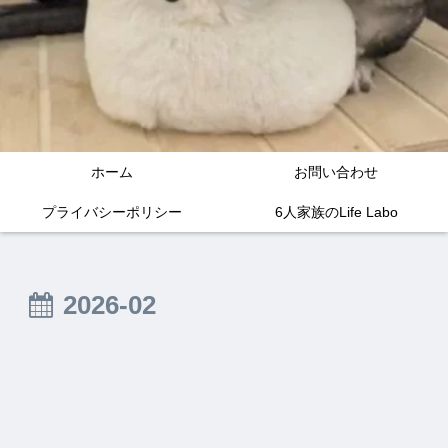
ホーム
お問い合わせ
プライバシーポリシー
6人家族のLife Labo
2026-02