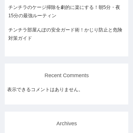
チンチラのケージ掃除を劇的に楽にする！朝5分・夜
15分の最強ルーティン
チンチラ部屋んぽの安全ガード術！かじり防止と危険
対策ガイド
Recent Comments
表示できるコメントはありません。
Archives