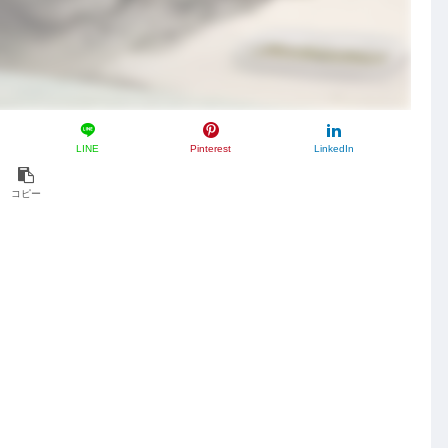
LINE
Pinterest
LinkedIn
コピー
。