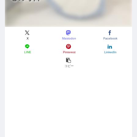
X
Mastodon
Facebook
LINE
Pinterest
LinkedIn
コピー