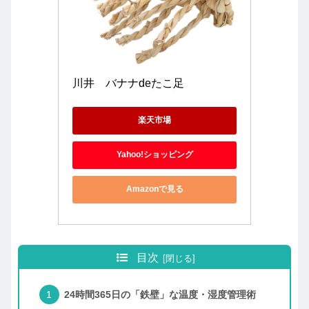
川井　バナナdeたこ足
楽天市場
Yahoo!ショッピング
Amazonで見る
目次
24時間365日の「鉄壁」な温度・湿度管理術