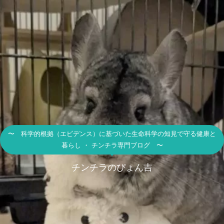
〜 科学的根拠（エビデンス）に基づいた生命科学の知見で守る健康と
暮らし ・ チンチラ専門ブログ 〜
チンチラのぴょん吉