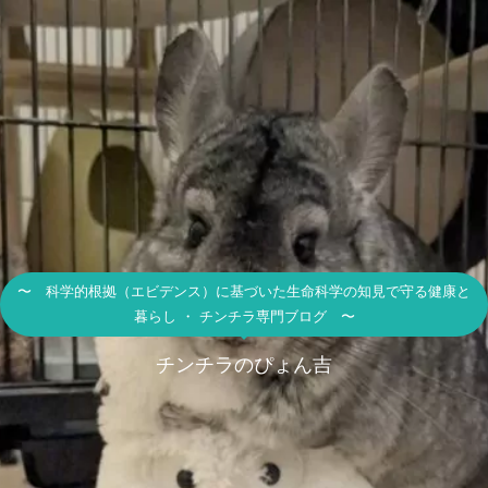
〜 科学的根拠（エビデンス）に基づいた生命科学の知見で守る健康と
暮らし ・ チンチラ専門ブログ 〜
チンチラのぴょん吉