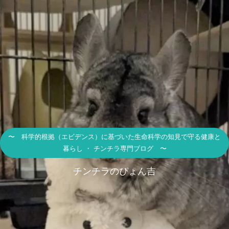
〜 科学的根拠（エビデンス）に基づいた生命科学の知見で守る健康と
暮らし ・ チンチラ専門ブログ 〜
チンチラのぴょん吉