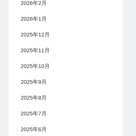
2026年2月
2026年1月
2025年12月
2025年11月
2025年10月
2025年9月
2025年8月
2025年7月
2025年6月