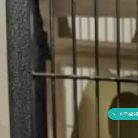
〜 科学的根