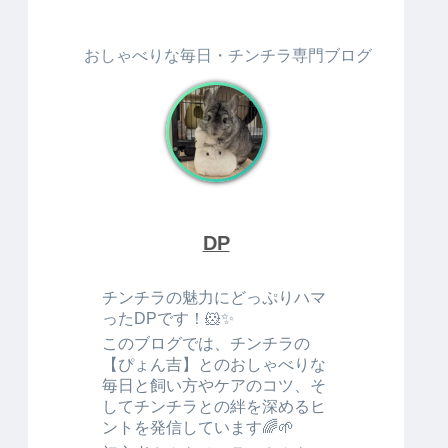
おしゃべりな毎日・チンチラ専門ブログ
DP
チンチラの魅力にどっぷりハマ
ったDPです！🐹✨
このブログでは、チンチラの
【ぴょん吉】とのおしゃべりな
毎日と飼い方やケアのコツ、そ
してチンチラとの絆を深めるヒ
ントを発信しています🌈🌱