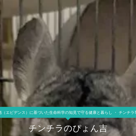
拠（エビデンス）に基づいた生命科学の知見で守る健康と暮らし ・ チンチラ
チンチラのぴょん吉