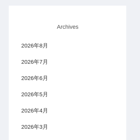
Archives
2026年8月
2026年7月
2026年6月
2026年5月
2026年4月
2026年3月