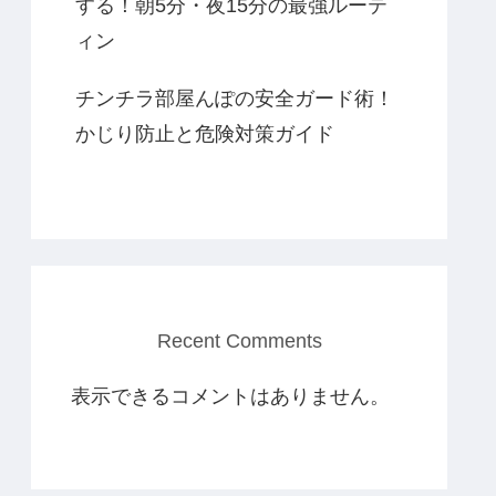
する！朝5分・夜15分の最強ルーテ
ィン
チンチラ部屋んぽの安全ガード術！
かじり防止と危険対策ガイド
Recent Comments
表示できるコメントはありません。