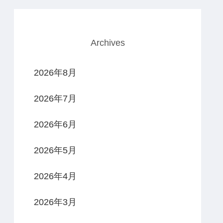
Archives
2026年8月
2026年7月
2026年6月
2026年5月
2026年4月
2026年3月