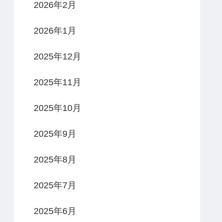
2026年2月
2026年1月
2025年12月
2025年11月
2025年10月
2025年9月
2025年8月
2025年7月
2025年6月