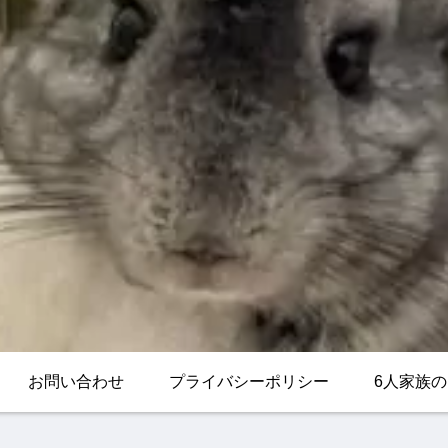
お問い合わせ
プライバシーポリシー
6人家族のLi