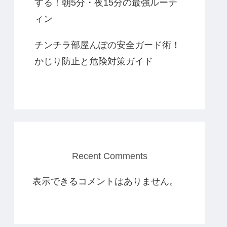
する！朝5分・夜15分の最強ルーテ
ィン
チンチラ部屋んぽの安全ガード術！
かじり防止と危険対策ガイド
Recent Comments
表示できるコメントはありません。