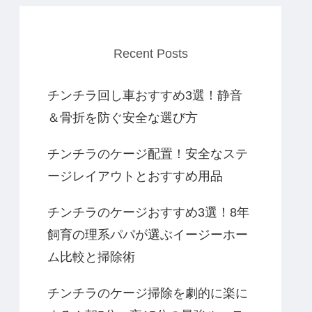
Recent Posts
チンチラ回し車おすすめ3選！静音
＆骨折を防ぐ安全な選び方
チンチラのケージ配置！安全なステ
ージレイアウトとおすすめ用品
チンチラのケージおすすめ3選！8年
飼育の理系パパが選ぶイージーホー
ム比較と掃除術
チンチラのケージ掃除を劇的に楽に