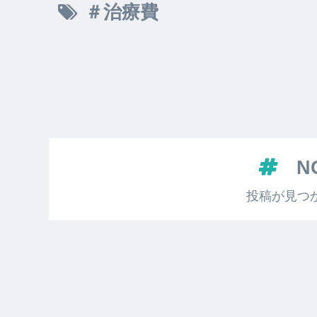
＃治療費
N
投稿が見つ