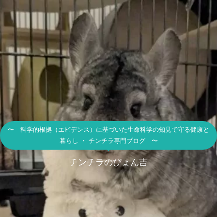
〜 科学的根拠（エビデンス）に基づいた生命科学の知見で守る健康と
暮らし ・ チンチラ専門ブログ 〜
チンチラのぴょん吉