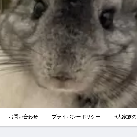
お問い合わせ
プライバシーポリシー
6人家族のLi