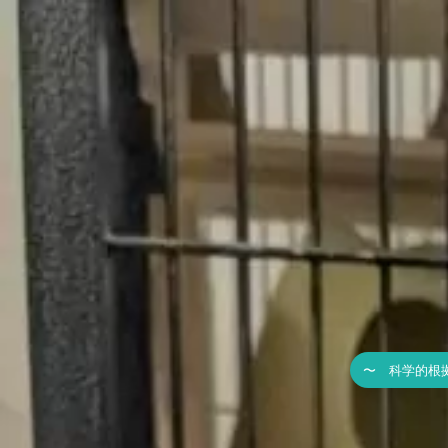
〜 科学的根